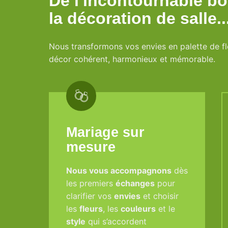
De l'incontournable bo
la décoration de salle..
Nous transformons vos envies en palette de fle
décor cohérent, harmonieux et mémorable.
Mariage sur
mesure
Nous vous accompagnons
dès
les premiers
échanges
pour
clarifier vos
envies
et choisir
les
fleurs
, les
couleurs
et le
style
qui s’accordent